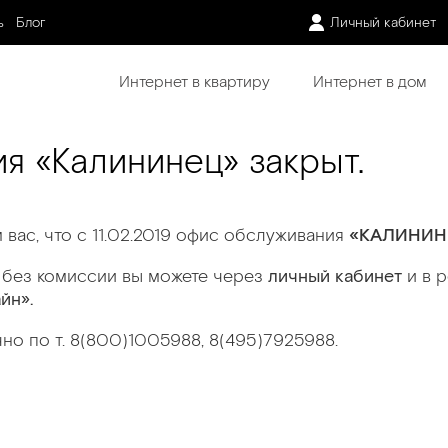
ь
Блог
Личный кабинет
Интернет в квартиру
Интернет в дом
я «Калининец» закрыт.
вас, что с 11.02.2019 офис обслуживания
«КАЛИНИ
 без комиссии вы можете через
личный кабинет
и в 
йн».
но по т. 8(800)1005988, 8(495)7925988.