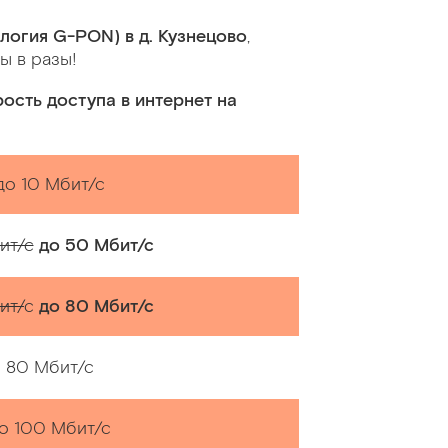
логия G-PON) в д. Кузнецово
,
ы в разы!
рость доступа в интернет на
до 10 Мбит/с
ит/с
до
50 Мбит/с
ит/
с
до 80 Мбит/с
80 Мбит/с
о 100 Мбит/с