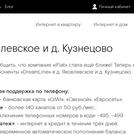
ь
Блог
Личный кабинет
Интернет в квартиру
Интернет в дом
влевское и д. Кузнецово
щить, что компания «iFlat» стала ещё ближе! Теперь
ненты «DreamLine» в д. Яковлевское и д. Кузнецово.
ая поддержка по телефону;
- банковская карта, «QIWI», «Связной», «Евросеть»;
ие
- более 140 каналов от 50 руб./мес.;
ключение телефонных номеров в коде -495, -499.
латеж»
- интернет в кредит в течение трёх дней;
евременное автоматическое пополнение баланса.