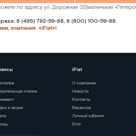
ожете по адресу ул. Дорожная 32(маленькая «Пятероч
ржка: 8 (495) 792-59-88, 8 (800) 100-59-88.
ем, компания «iFlat»!
рвисы
iFlat
оплатеж
О компании
ерительный платеж
Новости
немент
Контакты
дки и акции
Вакансии
ата
Личный кабинет
ощь
Блог