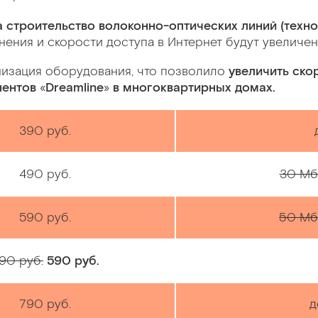
а строительство волоконно-оптических линий (техно
ения и скорости доступа в Интернет будут увеличен
низация оборудования, что позволило
увеличить ско
нентов
«
Dreamline
»
в многоквартирных домах.
390 руб.
490 руб.
30 Мб
590 руб.
50 Мб
90 руб.
590 руб.
790 руб.
д