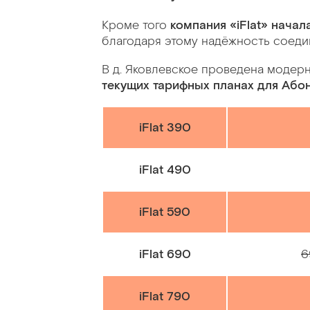
Кроме того
компания «iFlat» начал
благодаря этому надёжность соедин
В д. Яковлевское проведена модер
текущих тарифных планах для Або
iFlat 390
iFlat 490
iFlat 590
iFlat 690
6
iFlat 790